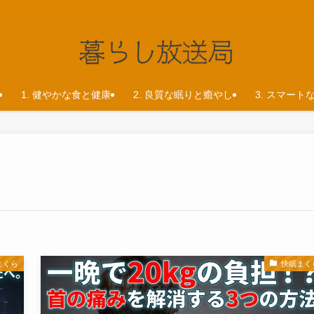
1. 健やかな食と健康
2. 良質な眠りと癒やし
3. スマート
まくら
快眠まく