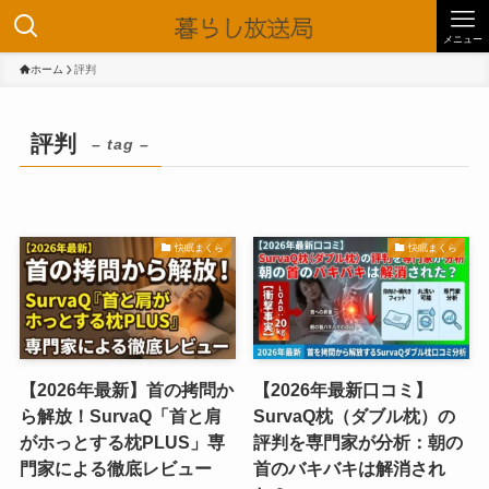
メニュー
ホーム
評判
評判
– tag –
快眠まくら
快眠まくら
【2026年最新】首の拷問か
【2026年最新口コミ】
ら解放！SurvaQ「首と肩
SurvaQ枕（ダブル枕）の
がホっとする枕PLUS」専
評判を専門家が分析：朝の
門家による徹底レビュー
首のバキバキは解消され