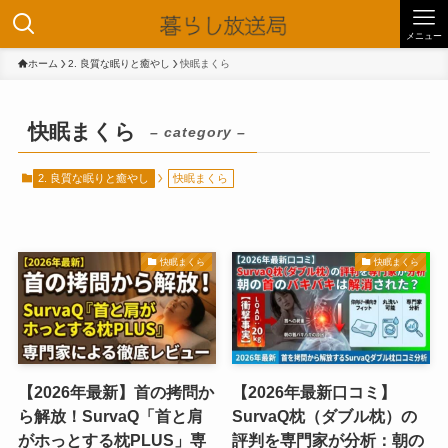
メニュー
ホーム
2. 良質な眠りと癒やし
快眠まくら
快眠まくら
– category –
2. 良質な眠りと癒やし
快眠まくら
快眠まくら
快眠まくら
【2026年最新】首の拷問か
【2026年最新口コミ】
ら解放！SurvaQ「首と肩
SurvaQ枕（ダブル枕）の
がホっとする枕PLUS」専
評判を専門家が分析：朝の