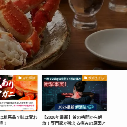
ュー
快眠まくら
快眠まくら
新】首の拷問から解
【2026年最新レビュー】専門家が
【202
教える痛みの原因と
実証！サバキューストア「ダブル
（ダブ