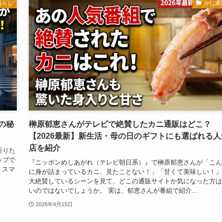
暮らし
かに通
の秘
榊原郁恵さんがテレビで絶賛したカニ通販はどこ？
【2026最新】新生活・母の日のギフトにも選ばれる人
店を紹介
折りた
ップで
『ニッポンめしあがれ（テレビ朝日系）』で榊原郁恵さんが「こん
 スマ
に身が詰まっているカニ、見たことない！」「甘くて美味しい！」
大絶賛しているシーンを見て、どこの通販サイトか気になった方は
いのではないでしょうか。 実は、郁恵さんが番組で紹介...
2026年4月15日