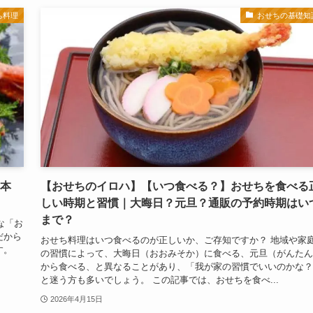
ち料理
おせちの基礎知
匠本
【おせちのイロハ】【いつ食べる？】おせちを食べる
しい時期と習慣｜大晦日？元旦？通販の予約時期はい
まで？
な「お
だから
おせち料理はいつ食べるのが正しいか、ご存知ですか？ 地域や家
す。
の習慣によって、大晦日（おおみそか）に食べる、元旦（がんたん
から食べる、と異なることがあり、「我が家の習慣でいいのかな？
と迷う方も多いでしょう。 この記事では、おせちを食べ...
2026年4月15日