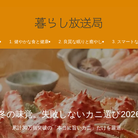
1. 健やかな食と健康
2. 良質な眠りと癒やし
3. スマート
首バキバキ、実は「夜の拷問」で
冬の味覚。失敗しないカニ選び202
【2026年最新】首の拷問から解放
累計30万個突破の「本当に旨いカニ」だけを厳選。
専門家が選ぶ本命枕で、スッキリした朝を。