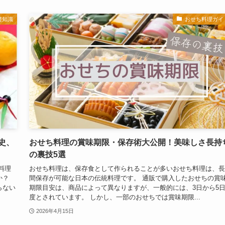
礎知識
おせち料理ガイ
史、
おせち料理の賞味期限・保存術大公開！美味しさ長持
の裏技5選
料理
おせち料理は、保存食として作られることが多いおせち料理は、長
か？
間保存が可能な日本の伝統料理です。 通販で購入したおせちの賞
らない
期限目安は、商品によって異なりますが、一般的には、3日から5
度とされています。 しかし、一部のおせちでは賞味期限...
2026年4月15日