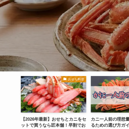
S
おせち料理
かに通販
とカニをセ
カニ一人前の理想量と満足感を得
榊原郁恵さんがテ
早割でお
るための選び方ガイド 寒い季節
カニ通販はどこ？【