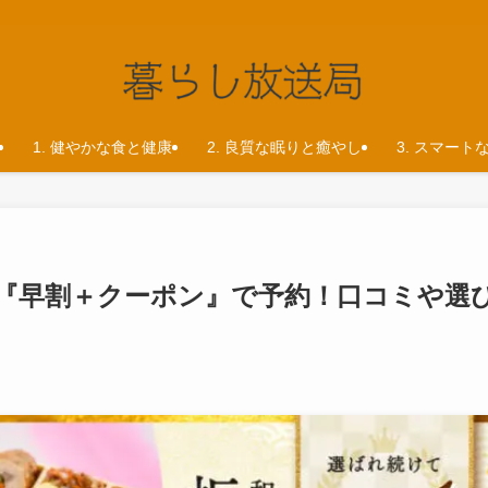
1. 健やかな食と健康
2. 良質な眠りと癒やし
3. スマート
を『早割＋クーポン』で予約！口コミや選