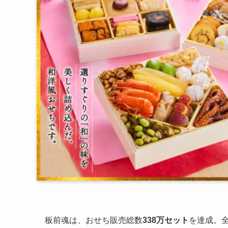
板前魂は、おせち販売総数
338万セット
を達成。