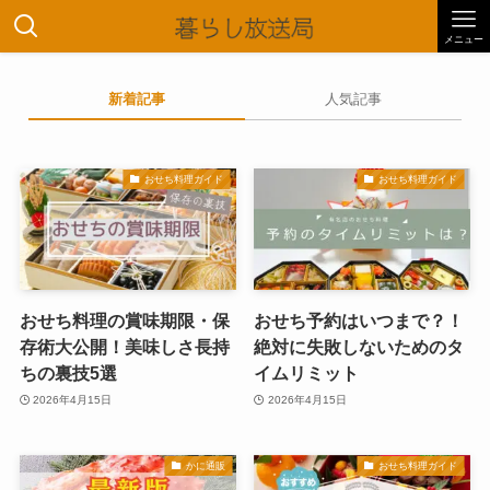
メニュー
新着記事
人気記事
おせち料理ガイド
おせち料理ガイド
おせち料理の賞味期限・保
おせち予約はいつまで？！
存術大公開！美味しさ長持
絶対に失敗しないためのタ
ちの裏技5選
イムリミット
2026年4月15日
2026年4月15日
かに通販
おせち料理ガイド