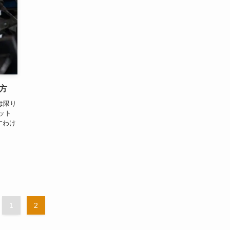
方
は限り
ット
すわけ
1
2