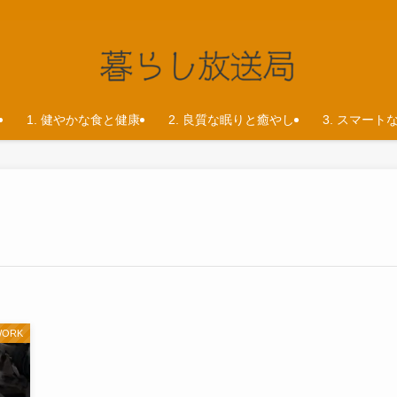
1. 健やかな食と健康
2. 良質な眠りと癒やし
3. スマート
WORK