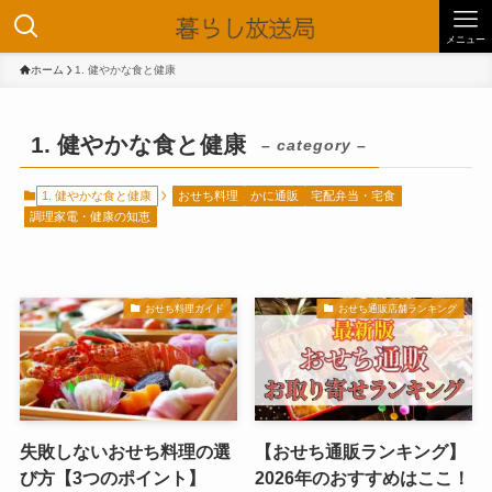
メニュー
ホーム
1. 健やかな食と健康
1. 健やかな食と健康
– category –
1. 健やかな食と健康
おせち料理
かに通販
宅配弁当・宅食
調理家電・健康の知恵
おせち料理ガイド
おせち通販店舗ランキング
失敗しないおせち料理の選
【おせち通販ランキング】
び方【3つのポイント】
2026年のおすすめはここ！