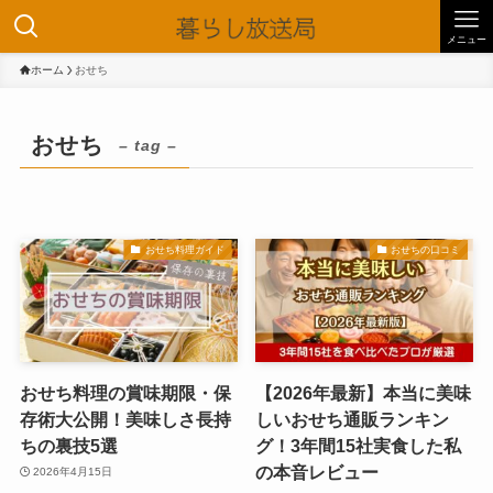
メニュー
ホーム
おせち
おせち
– tag –
おせち料理ガイド
おせちの口コミ
おせち料理の賞味期限・保
【2026年最新】本当に美味
存術大公開！美味しさ長持
しいおせち通販ランキン
ちの裏技5選
グ！3年間15社実食した私
の本音レビュー
2026年4月15日