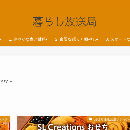
1. 健やかな食と健康
2. 良質な眠りと癒やし
3. スマート
gory –
キング
おせち通販店舗ランキン