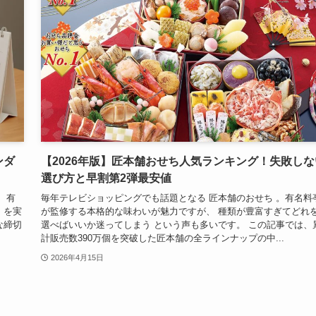
ンダ
【2026年版】匠本舗おせち人気ランキング！失敗しな
選び方と早割第2弾最安値
、有
毎年テレビショッピングでも話題となる 匠本舗のおせち 。有名料
」を実
が監修する本格的な味わいが魅力ですが、 種類が豊富すぎてどれ
な締切
選べばいいか迷ってしまう という声も多いです。 この記事では、
計販売数390万個を突破した匠本舗の全ラインナップの中...
2026年4月15日