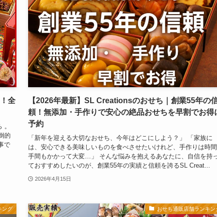
判！全
【2026年最新】SL Creationsのおせち｜創業55年の
頼！無添加・手作りで安心の絶品おせちを早割でお得
予約
 。
倒的
「新年を迎える大切なおせち、今年はどこにしよう？」 「家族に
事で
は、安心できる美味しいものを食べさせたいけれど、手作りは時間
手間もかかって大変…」 そんな悩みを抱えるあなたに、自信を持
ておすすめしたいのが、創業55年の実績と信頼を誇るSL Creat...
2026年4月15日
キング
おせち通販店舗ランキン