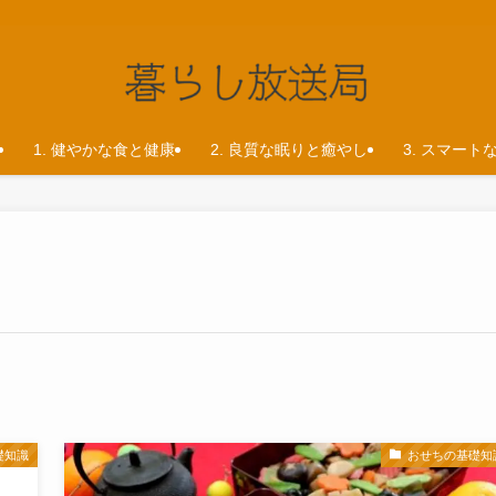
1. 健やかな食と健康
2. 良質な眠りと癒やし
3. スマート
礎知識
おせちの基礎知