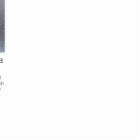
日
統
お
本