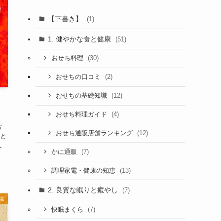
【下書き】
(1)
1. 健やかな食と健康
(51)
(30)
おせち料理
(2)
おせちの口コミ
(12)
おせちの基礎知識
、
(4)
おせち料理ガイド
お
(12)
おせち通販店舗ランキング
と
人
(7)
かに通販
(13)
調理家電・健康の知恵
2. 良質な眠りと癒やし
(7)
識
(7)
快眠まくら