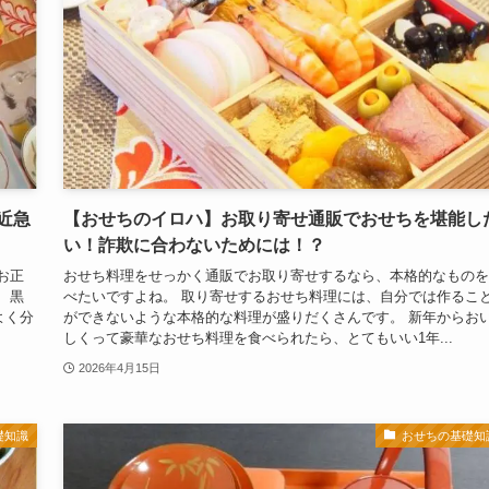
近急
【おせちのイロハ】お取り寄せ通販でおせちを堪能し
い！詐欺に合わないためには！？
お正
おせち料理をせっかく通販でお取り寄せするなら、本格的なものを
、黒
べたいですよね。 取り寄せするおせち料理には、自分では作るこ
よく分
ができないような本格的な料理が盛りだくさんです。 新年からお
しくって豪華なおせち料理を食べられたら、とてもいい1年...
2026年4月15日
礎知識
おせちの基礎知